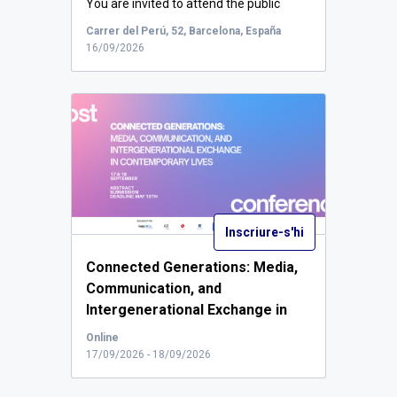
You are invited to attend the public
defenc...
Carrer del Perú, 52, Barcelona, España
16/09/2026
Inscriure-s'hi
Connected Generations: Media,
Communication, and
Intergenerational Exchange in
Contemporary Lives (17-
Online
18/Sept/2026).
...
17/09/2026 - 18/09/2026