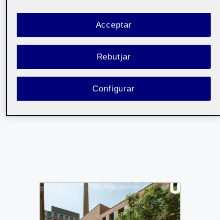
24
25
26
27
28
29
30
31
1
2
3
4
5
6
Acceptar
Rebutjar
Dilluns
3
Dimarts
4
Dimecr
Configurar
No hi ha esdeveniments
No hi ha esdeveniments
No hi ha esdev
aquest dia
aquest dia
aquest d