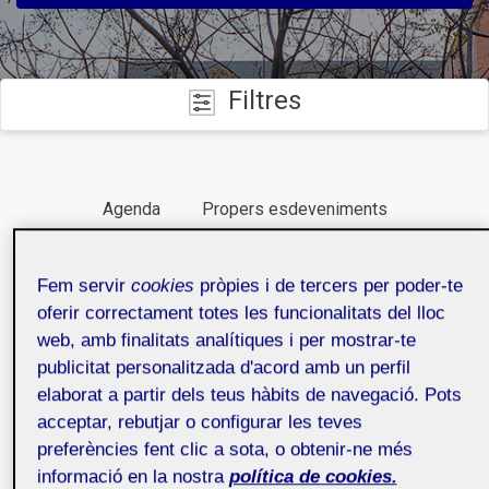
Filtres
CATEGORIES
Agenda
Propers esdeveniments
DATES
Fem servir
cookies
pròpies i de tercers per poder-te
TIPUS
Agost
2026
oferir correctament totes les funcionalitats del lloc
web, amb finalitats analítiques i per mostrar-te
27
28
29
30
31
1
2
publicitat personalitzada d'acord amb un perfil
CAMPUS
elaborat a partir dels teus hàbits de navegació. Pots
3
4
5
6
7
8
9
acceptar, rebutjar o configurar les teves
10
11
12
13
14
15
16
preferències fent clic a sota, o obtenir-ne més
17
18
19
20
21
22
23
informació en la nostra
política de cookies.