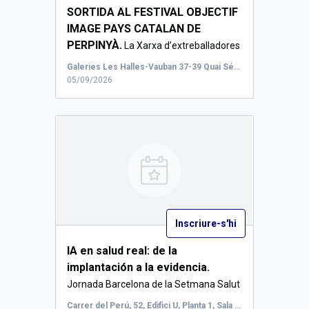
SORTIDA AL FESTIVAL OBJECTIF
IMAGE PAYS CATALAN DE
PERPINYÀ.
La Xarxa d’extreballadores
i extreballador...
Galeries Les Halles-Vauban 37-39 Quai Sébastien Vauban, 66000 Perpinyà
05/09/2026
Inscriure-s'hi
IA en salud real: de la
implantación a la evidencia.
Jornada Barcelona de la Setmana Salut
Digital: IA...
Carrer del Perú, 52, Edifici U, Planta 1, Sala U1.1 (Polivalent)